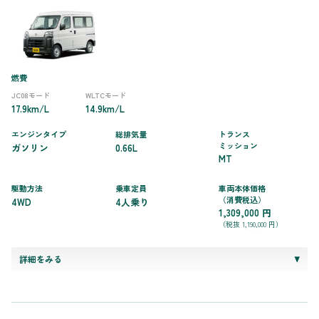
燃費
JC08モード
WLTCモード
17.9km/L
14.9km/L
エンジンタイプ
総排気量
トランス
ミッション
ガソリン
0.66L
MT
駆動方法
乗車定員
車両本体価格
（消費税込）
4WD
4人乗り
1,309,000 円
（税抜 1,190,000 円）
詳細をみる