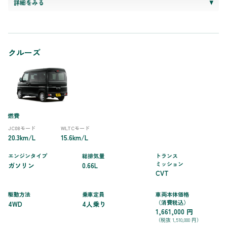
詳細をみる
クルーズ
燃費
JC08モード
WLTCモード
20.3km/L
15.6km/L
エンジンタイプ
総排気量
トランス
ミッション
ガソリン
0.66L
CVT
駆動方法
乗車定員
車両本体価格
（消費税込）
4WD
4人乗り
1,661,000 円
（税抜 1,510,000 円）