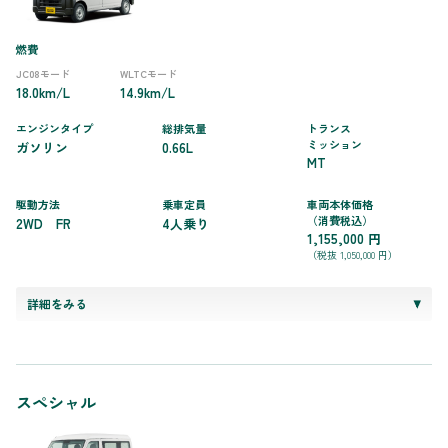
燃費
JC08モード
WLTCモード
18.0km/L
14.9km/L
エンジンタイプ
総排気量
トランス
ミッション
ガソリン
0.66L
MT
駆動方法
乗車定員
車両本体価格
（消費税込）
2WD FR
4人乗り
1,155,000 円
（税抜 1,050,000 円）
詳細をみる
スペシャル