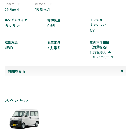
JC08モード
WLTCモード
20.3km/L
15.6km/L
エンジンタイプ
総排気量
トランス
ミッション
ガソリン
0.66L
CVT
駆動方法
乗車定員
車両本体価格
（消費税込）
4WD
4人乗り
1,386,000 円
（税抜 1,260,000 円）
詳細をみる
スペシャル