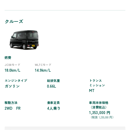
クルーズ
燃費
JC08モード
WLTCモード
18.0km/L
14.9km/L
エンジンタイプ
総排気量
トランス
ミッション
ガソリン
0.66L
MT
駆動方法
乗車定員
車両本体価格
（消費税込）
2WD FR
4人乗り
1,353,000 円
（税抜 1,230,000 円）