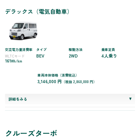
デラックス（電気自動車）
交流電力量消費率
タイプ
駆動方法
乗車定員
BEV
2WD
4人乗り
WLTCモード
161
Wh/km
車両本体価格（消費税込）
3,146,000 円
（税抜 2,860,000 円）
詳細をみる
クルーズターボ