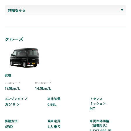
詳細をみる
クルーズ
燃費
JC08モード
WLTCモード
17.9km/L
14.9km/L
エンジンタイプ
総排気量
トランス
ミッション
ガソリン
0.66L
MT
駆動方法
乗車定員
車両本体価格
（消費税込）
4WD
4人乗り
1,507,000 円