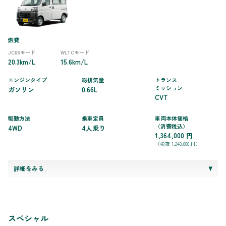
燃費
JC08モード
WLTCモード
20.3km/L
15.6km/L
エンジンタイプ
総排気量
トランス
ミッション
ガソリン
0.66L
CVT
駆動方法
乗車定員
車両本体価格
（消費税込）
4WD
4人乗り
1,364,000 円
（税抜 1,240,000 円）
詳細をみる
スペシャル