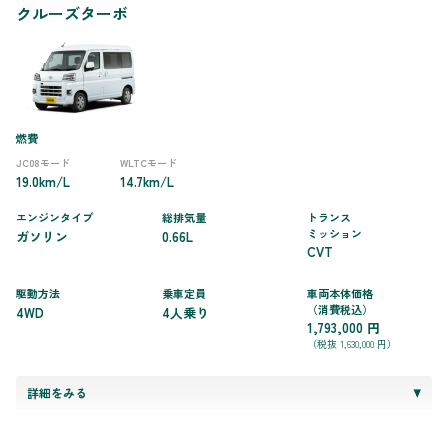
クルーズターボ
燃費
JC08モード
WLTCモード
19.0km/L
14.7km/L
エンジンタイプ
総排気量
トランス
ミッション
ガソリン
0.66L
CVT
駆動方法
乗車定員
車両本体価格
（消費税込）
4WD
4人乗り
1,793,000 円
（税抜 1,630,000 円）
詳細をみる