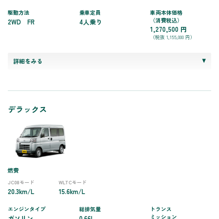
駆動方法
乗車定員
車両本体価格
（消費税込）
2WD FR
4人乗り
1,270,500 円
（税抜 1,155,000 円）
詳細をみる
デラックス
燃費
JC08モード
WLTCモード
20.3km/L
15.6km/L
エンジンタイプ
総排気量
トランス
ミッション
ガソリン
0.66L