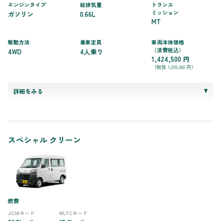
エンジンタイプ
総排気量
トランス
ミッション
ガソリン
0.66L
MT
駆動方法
乗車定員
車両本体価格
（消費税込）
4WD
4人乗り
1,424,500 円
（税抜 1,295,000 円）
詳細をみる
スペシャル クリーン
燃費
JC08モード
WLTCモード