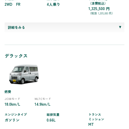
（消費税込）
2WD FR
4人乗り
1,325,500 円
（税抜 1,205,000 円）
詳細をみる
デラックス
燃費
JC08モード
WLTCモード
18.0km/L
14.9km/L
エンジンタイプ
総排気量
トランス
ミッション
ガソリン
0.66L
MT