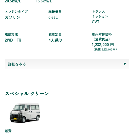
20.5km/L
15.6km/L
エンジンタイプ
総排気量
トランス
ミッション
ガソリン
0.66L
CVT
駆動方法
乗車定員
車両本体価格
（消費税込）
2WD FR
4人乗り
1,232,000 円
（税抜 1,120,000 円）
詳細をみる
スペシャル クリーン
燃費