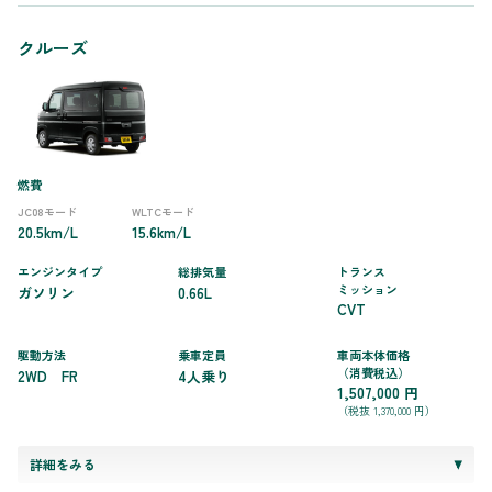
クルーズ
燃費
JC08モード
WLTCモード
20.5km/L
15.6km/L
エンジンタイプ
総排気量
トランス
ミッション
ガソリン
0.66L
CVT
駆動方法
乗車定員
車両本体価格
（消費税込）
2WD FR
4人乗り
1,507,000 円
（税抜 1,370,000 円）
詳細をみる