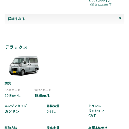
（税抜 1,370,000 円）
詳細をみる
デラックス
燃費
JC08モード
WLTCモード
20.5km/L
15.6km/L
エンジンタイプ
総排気量
トランス
ミッション
ガソリン
0.66L
CVT
駆動方法
乗車定員
車両本体価格