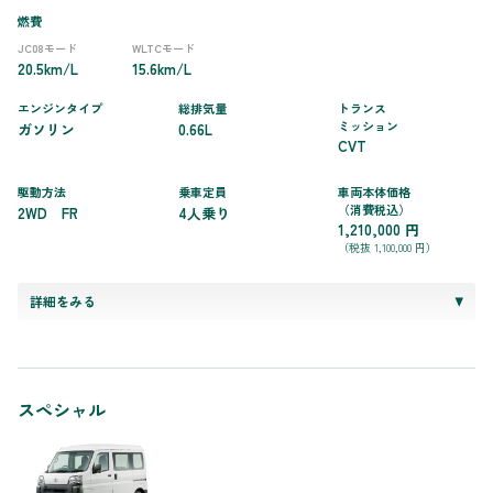
燃費
JC08モード
WLTCモード
20.5km/L
15.6km/L
エンジンタイプ
総排気量
トランス
ミッション
ガソリン
0.66L
CVT
駆動方法
乗車定員
車両本体価格
（消費税込）
2WD FR
4人乗り
1,210,000 円
（税抜 1,100,000 円）
詳細をみる
スペシャル