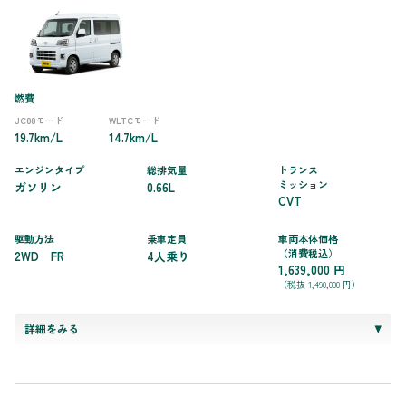
燃費
JC08モード
WLTCモード
19.7km/L
14.7km/L
エンジンタイプ
総排気量
トランス
ミッション
ガソリン
0.66L
CVT
駆動方法
乗車定員
車両本体価格
（消費税込）
2WD FR
4人乗り
1,639,000 円
（税抜 1,490,000 円）
詳細をみる