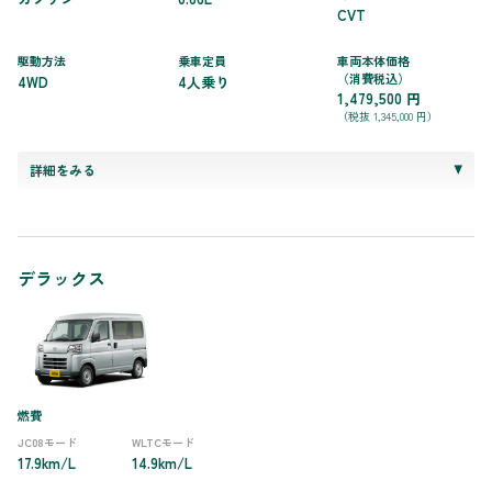
CVT
駆動方法
乗車定員
車両本体価格
（消費税込）
4WD
4人乗り
1,479,500 円
（税抜 1,345,000 円）
詳細をみる
デラックス
燃費
JC08モード
WLTCモード
17.9km/L
14.9km/L