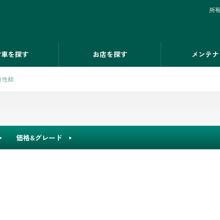
所
古車を探す
お店を探す
メンテナ
行性能
価格&グレード