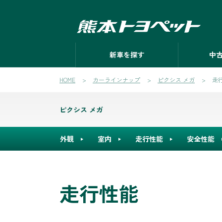
新車を探す
中
HOME
カーラインナップ
ピクシス メガ
走
ピクシス メガ
外観
室内
走行性能
安全性能
走行性能