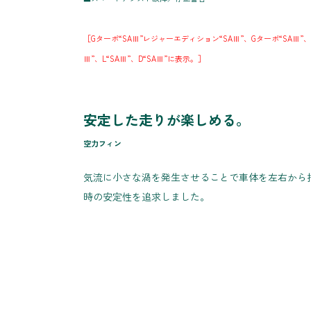
［Gターボ“SAⅢ”レジャーエディション“SAⅢ”、Gターボ“SAⅢ”、
Ⅲ”、L“SAⅢ”、D“SAⅢ”に表示。］
安定した走りが楽しめる。
空力フィン
気流に小さな渦を発生させることで車体を左右から
時の安定性を追求しました。