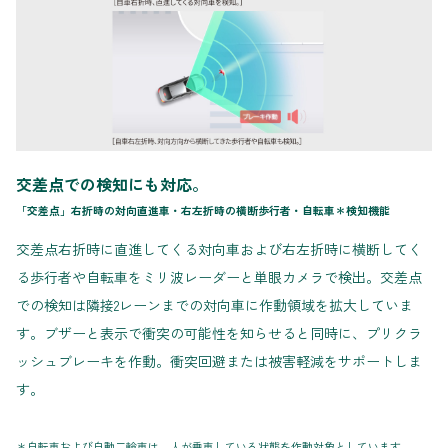
交差点での検知にも対応。
「交差点」右折時の対向直進車・右左折時の横断歩行者・自転車＊検知機能
交差点右折時に直進してくる対向車および右左折時に横断してく
る歩行者や自転車をミリ波レーダーと単眼カメラで検出。交差点
での検知は隣接2レーンまでの対向車に作動領域を拡大していま
す。ブザーと表示で衝突の可能性を知らせると同時に、プリクラ
ッシュブレーキを作動。衝突回避または被害軽減をサポートしま
す。
＊自転車および自動二輪車は、人が乗車している状態を作動対象としています。