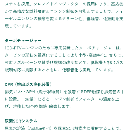
ステムを採用。ソレノイドインジェクターの採用により、高応答
かつ高精度な燃料噴射とエンジン制御を可能とすることで、ディ
ーゼルエンジンの概念を変えるクリーン性、低騒音、低振動を実
現しています。
ターボチャージャー
1GD-FTVエンジンのために専用開発したターボチャージャーは、
タービンの形状を最適化することにより小型･高効率化。さらに、
可変ノズルベーンや軸受け機構の改良などで、低燃費と排出ガス
規制対応に貢献するとともに、低騒音化も実現しています。
DPR（排出ガス浄化装置）
排気ガス中のPM（粒子状物質）を吸着するDPR触媒を排気管の中
に設置。一定量になるとエンジン制御でフィルターの温度を上
げ、堆積したPMを燃焼･除去します。
尿素SCRシステム
尿素水溶液（AdBlue®
）を尿素SCR触媒内に噴射することで、
＊1