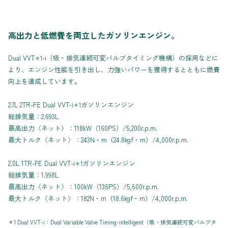
高出力と低燃費を両立したガソリンエンジン。
Dual VVT
-i（吸・排気連続可変バルブタイミング機構）の採用などに
＊1
より、エンジン性能を引き出し、力強いパワーを獲得するとともに燃費
向上を達成しています。
2.7L 2TR-FE Dual VVT-i
ガソリンエンジン
＊1
総排気量：2.693L
最高出力〈ネット〉：118kW（160PS）/5,200r.p.m.
最大トルク〈ネット〉：243N・m（24.8kgf・m）/4,000r.p.m.
2.0L 1TR-FE Dual VVT-i
ガソリンエンジン
＊1
総排気量：1.998L
最高出力〈ネット〉：100kW（136PS）/5,600r.p.m.
最大トルク〈ネット〉：182N・m（18.6kgf・m）/4,000r.p.m.
＊1 Dual VVT-i：Dual Variable Valve Timing-intelligent（吸・排気連続可変バルブタ