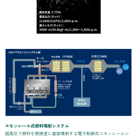
コモンレール式燃料噴射システム
超高圧で燃料を燃焼室に直接噴射する電子制御式コモンレールシ