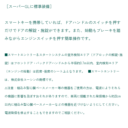
［スーパーGLに標準装備］
スマートキーを携帯していれば、ドアハンドルのスイッチを押す
だけでドアの解錠・施錠ができます。また、始動もブレーキを踏
みながらエンジンスイッチを押す簡単操作です。
■スマートエントリー＆スタートシステムの室外検知エリア（ドアロックの解錠･施
錠）はフロントドア・バックドアハンドルから半径約0.7m以内、室内検知エリア
（エンジンの始動）は前席･後席のシート上となります。 ■スマートエントリー
は、株式会社ユーシンの商標です。
⚠注意：植込み型心臓ペースメーカー等の機器をご使用の方は、電波によりそれら
の機器に影響を及ぼすおそれがありますので、車両に搭載された発信機から約22cm
以内に植込み型心臓ペースメーカーなどの機器を近づけないようにしてください。
電波発信を停止することもできますのでご相談ください。