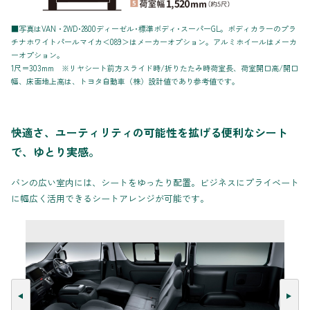
■写真はVAN・2WD･2800ディーゼル･標準ボディ･スーパーGL。ボディカラーのプラ
チナホワイトパールマイカ＜089＞はメーカーオプション。アルミホイールはメーカ
ーオプション。
1尺＝303mm ※リヤシート前方スライド時/折りたたみ時荷室長、荷室開口高/開口
幅、床面地上高は、トヨタ自動車（株）設計値であり参考値です。
快適さ、ユーティリティの可能性を拡げる便利なシート
で、ゆとり実感。
バンの広い室内には、シートをゆったり配置。ビジネスにプライベート
に幅広く活用できるシートアレンジが可能です。