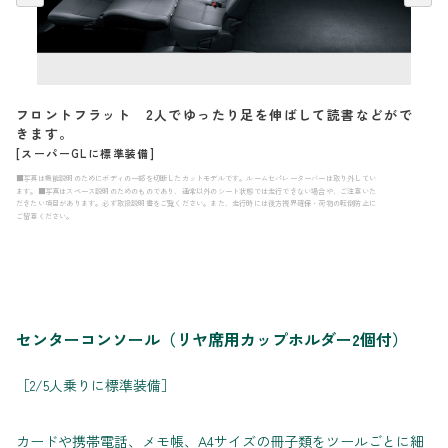
フロントフラット 2人でゆったり足を伸ばして読書などがで
きます。
[スーパーGLに標準装備]
■写真は機能説明のためにボディの一部を切断したカットモデルです。ルームセパレーターバーは取り外してい
ます。■写真はスペース説明のためのものであり、通常以外のシート状態では走行できない場合や、ご注意いた
だきたい項目があります。必ず取扱説明書をご覧ください。また、走行時には後方視界確保・荷物の転倒防止に
ご留意ください。
センターコンソール（リヤ席用カップホルダー2個付）
［2/5人乗りに標準装備］
カードや携帯電話、メモ帳、A4サイズの冊子類をツールごとに細