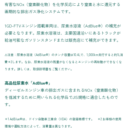
有害なNOx（窒素酸化物）を化学反応により窒素と水に還元する
画期的な排出ガス浄化システムです。
1GD-FTVエンジン搭載車両は、尿素水溶液（AdBlue®）の補充が
必要となります。尿素水溶液は、主要国道沿いにあるトラックが
給油可能なガソリンスタンドまたは販売店にて補充ができます。
⚠注意：尿素水溶液（AdBlue®）のタンク容量は10.4Lで、1,000km走行すると約1L消
費＊2します。なお、尿素水溶液の残量がなくなるとエンジンの再始動ができなくな
ります。詳しくは、取扱説明書をご覧ください。
高品位尿素水「AdBlue®」
ディーゼルエンジン車の排出ガスに含まれるNOx（窒素酸化物）
を低減するために用いられる化学品でJIS規格に適合したもので
す。
＊1 AdBlue®は、ドイツ自動車工業会（VDA）の登録商標です。 ＊2 お客様の使用
環境や運転方法によって、消費量は異なります。