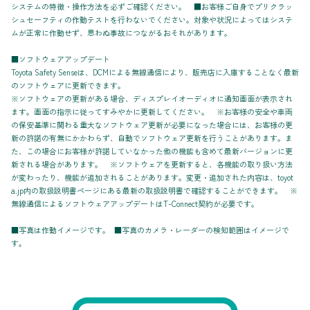
システムの特徴・操作方法を必ずご確認ください。 ■お客様ご自身でプリクラッ
シュセーフティの作動テストを行わないでください。対象や状況によってはシステ
ムが正常に作動せず、思わぬ事故につながるおそれがあります。
■ソフトウェアアップデート
Toyota Safety Senseは、DCMによる無線通信により、販売店に入庫することなく最新
のソフトウェアに更新できます。
※ソフトウェアの更新がある場合、ディスプレイオーディオに通知画面が表示され
ます。画面の指示に従ってすみやかに更新してください。 ※お客様の安全や車両
の保安基準に関わる重大なソフトウェア更新が必要になった場合には、お客様の更
新の許諾の有無にかかわらず、自動でソフトウェア更新を行うことがあります。ま
た、この場合にお客様が許諾していなかった他の機能も含めて最新バージョンに更
新される場合があります。 ※ソフトウェアを更新すると、各機能の取り扱い方法
が変わったり、機能が追加されることがあります。変更・追加された内容は、toyot
a.jp内の取扱説明書ページにある最新の取扱説明書で確認することができます。 ※
無線通信によるソフトウェアアップデートはT-Connect契約が必要です。
■写真は作動イメージです。 ■写真のカメラ・レーダーの検知範囲はイメージで
す。