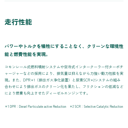
走行性能
パワーやトルクを犠牲にすることなく、クリーンな環境性
能と燃費性能を実現。
コモンレール式燃料噴射システムや空冷式インタークーラー付ターボチ
ャージャーなどの採用により、排気量は抑えながら力強い動力性能を実
現。また、DPR
（排出ガス浄化装置）と尿素SCR
システムの組み
＊1
＊2
合わせにより排出ガスのクリーン化を果たし、フリクションの低減など
により燃費も向上させたディーゼルエンジンです。
＊1 DPR：Diesel Particulate active Reduction ＊2 SCR：Selective Catalytic Reduction