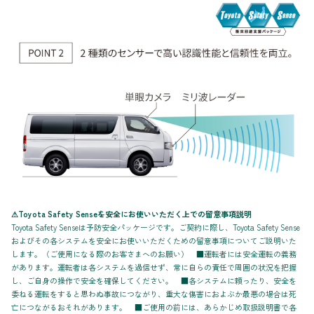
⚠Toyota Safety Senseを安全にお使いいただく上での留意事項説明
Toyota Safety Senseは予防安全パッケージです。ご契約に際し、Toyota Safety Sense
およびその各システムを安全にお使いいただくための留意事項についてご説明いた
します。（ご使用になる際のお客さまへのお願い） ■運転者には安全運転の義務
があります。運転者は各システムを過信せず、常に自らの責任で周囲の状況を把握
し、ご自身の操作で安全を確保してください。 ■各システムに頼ったり、安全を
委ねる運転をすると思わぬ事故につながり、重大な傷害におよぶか最悪の場合は死
亡につながるおそれがあります。 ■ご使用の前には、あらかじめ取扱説明書で各