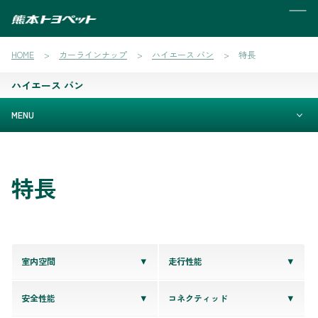
MENU
HOME
カーラインナップ
ハイエース バン
特長
ハイエース バン
MENU
特長
室内空間
走行性能
安全性能
コネクティッド