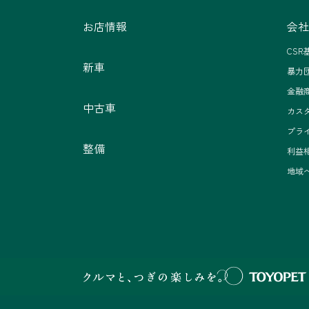
お店情報
会社
CSR
新車
暴力
金融
中古車
カス
プラ
整備
利益
地域