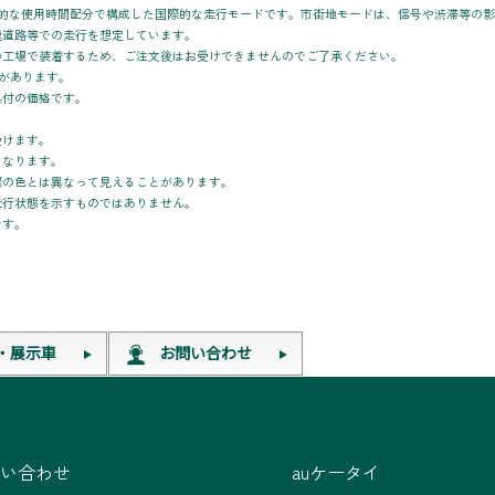
均的な使用時間配分で構成した国際的な走行モードです。市街地モードは、信号や渋滞等の
速道路等での走行を想定しています。
の工場で装着するため、ご注文後はお受けできませんのでご了承ください。
があります。
具付の価格です。
。
受けます。
となります。
際の色とは異なって見えることがあります。
走行状態を示すものではありません。
です。
・展示車
お問い合わせ
い合わせ
auケータイ