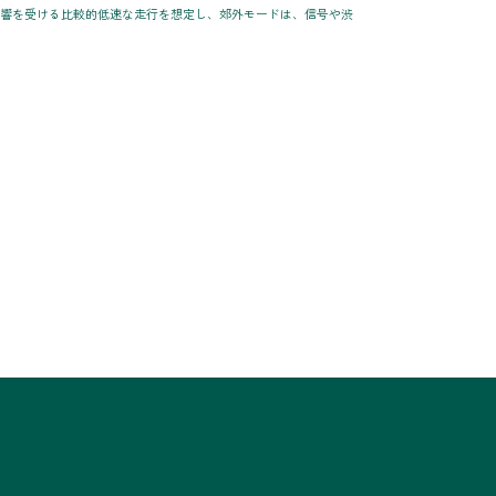
影響を受ける比較的低速な走行を想定し、郊外モードは、信号や渋