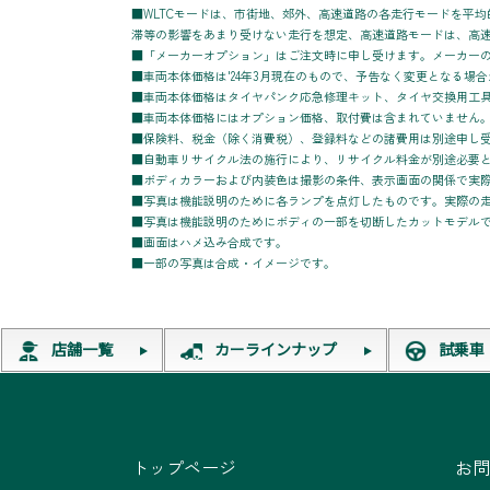
■WLTCモードは、市街地、郊外、高速道路の各走行モードを平
滞等の影響をあまり受けない走行を想定、高速道路モードは、高
■「メーカーオプション」はご注文時に申し受けます。メーカー
■車両本体価格は'2
4
年
3
月現在のもので、予告なく変更となる場合
■車両本体価格はタイヤパンク応急修理キット、タイヤ交換用工
■車両本体価格にはオプション価格、取付費は含まれていません
■保険料、税金（除く消費税）、登録料などの諸費用は別途申し
■自動車リサイクル法の施行により、リサイクル料金が別途必要
■ボディカラーおよび内装色は撮影
の条件
、表示画面の関係で実
■写真は機能説明のために各ランプを点灯したものです。実際の
■写真は機能説明のためにボディの一部を切断したカットモデル
■画面はハメ込み合成です。
■一部の写真は合成・イメージです。
店舗一覧
カーラインナップ
試乗車
トップページ
お問