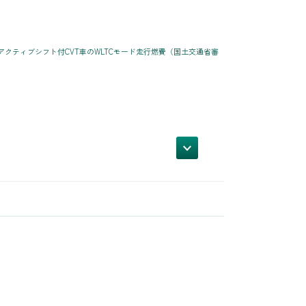
クティブシフト付CVT車のWLTCモード走行燃費（国土交通省審