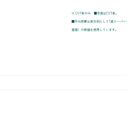
※ CVT車のみ ■写真はCVT車。
■平均燃費は表示例として7速スーパーア
査値）の数値を使用しています。