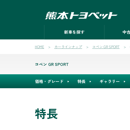
新車を探す
中
HOME
カーラインナップ
コペン GR SPORT
コペン GR SPORT
価格・グレード
特長
ギャラリー
特長