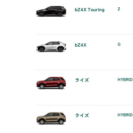
bZ4X Touring
Z
bZ4X
G
ライズ
HYBRID
ライズ
HYBRID