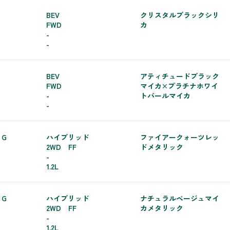
BEV
クリスタルブラックシリ
FWD
カ
-
-
BEV
アティチュードブラック
FWD
マイカ×プラチナホワイ
-
トパールマイカ
-
 G
ハイブリッド
ファイアークォーツレッ
2WD FF
ドメタリック
-
1.2L
 G
ハイブリッド
ナチュラルベージュマイ
2WD FF
カメタリック
-
1.2L