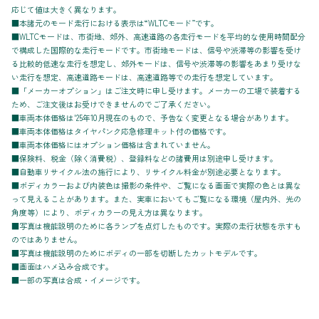
応じて値は大きく異なります。
■本諸元のモード走行における表示は“WLTCモード”です。
■WLTCモードは、市街地、郊外、高速道路の各走行モードを平均的な使用時間配分
で構成した国際的な走行モードです。市街地モードは、信号や渋滞等の影響を受け
る比較的低速な走行を想定し、郊外モードは、信号や渋滞等の影響をあまり受けな
い走行を想定、高速道路モードは、高速道路等での走行を想定しています。
■「メーカーオプション」はご注文時に申し受けます。メーカーの工場で装着する
ため、ご注文後はお受けできませんのでご了承ください。
■車両本体価格は'25年10月現在のもので、予告なく変更となる場合があります。
■車両本体価格はタイヤパンク応急修理キット付の価格です。
■車両本体価格にはオプション価格は含まれていません。
■保険料、税金（除く消費税）、登録料などの諸費用は別途申し受けます。
■自動車リサイクル法の施行により、リサイクル料金が別途必要となります。
■ボディカラーおよび内装色は撮影の条件や、ご覧になる画面で実際の色とは異な
って見えることがあります。また、実車においてもご覧になる環境（屋内外、光の
角度等）により、ボディカラーの見え方は異なります。
■写真は機能説明のために各ランプを点灯したものです。実際の走行状態を示すも
のではありません。
■写真は機能説明のためにボディの一部を切断したカットモデルです。
■画面はハメ込み合成です。
■一部の写真は合成・イメージです。