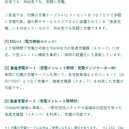
自宅でも、外出先でも、気軽に充電。
ご家庭では、付属の充電ケーブル
とコンセントをつなぐだけで手軽
＊1
に充電可能。道の駅やサービスエリアなどに設置されている「急速充
電」にも対応しているので、外出先でも気軽に充電できます。
[1] ESU
（電力供給ユニット）
＊2
より短時間で充電が可能な150kW出力の急速充電器（スタンド）に対
応。小型ユニットに機能を集約し、車両の軽量化にも貢献しています。
[2] 普通充電ポート（充電インレット照明・充電インジケーター付）
車両に付属の充電ケーブルを用いて、自宅駐車場などのコンセント（20
0V/100V）とつなぐ充電や、普通充電器（スタンド）を利用した充電が
可能です。
[3] 急速充電ポート（充電インレット照明付）
CHAdeMO規格に準拠し、一般社団法人チャデモ協議会の認証を受けた
急速充電器（スタンド）を利用し、充電が可能です。
＊1. 付属の充電ケーブル以外はご使用になれない場合があります。 ＊2. ESU：Elec