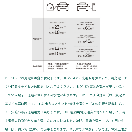
＊1. 200Vでの充電が困難な状況下では、100V/6Aでの充電も可能ですが、満充電には
長い時間を要するため緊急用とお考えください。また100V電源の電圧が著しく低下
している場合、充電が停止する可能性があります。 ＊2. トヨタ自動車（株）規定に
基づく充電時間です。 ＊3. 出力はスタンド/普通充電ケーブルの前提を記載してお
り、実際の車両充電電力は異なります。 ＊4. 駆動用電池温度が約25℃の場合に、満
充電量の約10％から満充電するためのおおよその時間。普通充電ケーブルを用いた
場合は、約3kW（200V）の充電となります。約6kWで充電を行う場合は、電流上限が