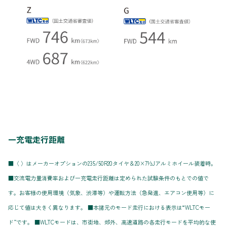
一充電走行距離
■〈 〉はメーカーオプションの235/50R20タイヤ＆20×7½Jアルミホイール装着時。
■交流電力量消費率および一充電走行距離は定められた試験条件のもとでの値で
す。お客様の使用環境（気象、渋滞等）や運転方法（急発進、エアコン使用等）に
応じて値は大きく異なります。 ■本諸元のモード走行における表示は“WLTCモー
ド”です。 ■WLTCモードは、市街地、郊外、高速道路の各走行モードを平均的な使