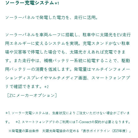
ソーラー充電システム
＊1
ソーラーパネルで発電した電力を、走行に活用。
ソーラーパネルを車両ルーフに搭載し、駐車中に太陽光をEV走行
用エネルギーに変えるシステムを実現。充電スタンドがない駐車
場や災害等で停電した場合でも、太陽光さえあれば充電できま
す。また走行中は、補機バッテリー系統に給電することで、駆動
用バッテリーの消費を低減します。発電量はマルチインフォメー
ションディスプレイやマルチメディア画面、スマートフォンアプ
リで確認できます。
＊2
［Zにメーカーオプション］
＊1. ソーラー充電システムは、生産状況によりご注文いただけない場合がございま
す。 ＊2. スマートフォンアプリのご利用にはT-Connectの契約が必要となります。
※発電量の算出条件 太陽光発電協会の定める「表示ガイドライン（2021年度）」