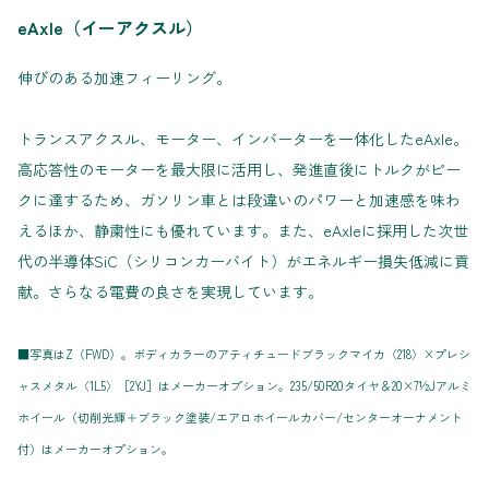
eAxle（イーアクスル）
伸びのある加速フィーリング。
トランスアクスル、モーター、インバーターを一体化したeAxle。
高応答性のモーターを最大限に活用し、発進直後にトルクがピー
クに達するため、ガソリン車とは段違いのパワーと加速感を味わ
えるほか、静粛性にも優れています。また、eAxleに採用した次世
代の半導体SiC（シリコンカーバイト）がエネルギー損失低減に貢
献。さらなる電費の良さを実現しています。
■写真はZ（FWD）。ボディカラーのアティチュードブラックマイカ〈218〉×プレシ
ャスメタル〈1L5〉［2YJ］はメーカーオプション。235/50R20タイヤ＆20×7½Jアルミ
ホイール（切削光輝＋ブラック塗装/エアロホイールカバー/センターオーナメント
付）はメーカーオプション。