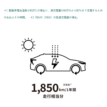
＊1. 駆動用電池温度が約25℃の場合に、満充電量の約10％から80％まで充電するため
のおおよその時間。 ＊2. 150kW（350A）の急速充電器の場合。