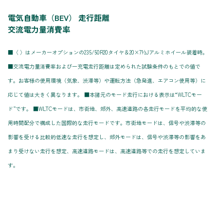
電気自動車（BEV） 走行距離
交流電力量消費率
■〈 〉はメーカーオプションの235/50R20タイヤ＆20×7½Jアルミホイール装着時。
■交流電力量消費率および一充電走行距離は定められた試験条件のもとでの値で
す。お客様の使用環境（気象、渋滞等）や運転方法（急発進、エアコン使用等）に
応じて値は大きく異なります。 ■本諸元のモード走行における表示は“WLTCモー
ド”です。 ■WLTCモードは、市街地、郊外、高速道路の各走行モードを平均的な使
用時間配分で構成した国際的な走行モードです。市街地モードは、信号や渋滞等の
影響を受ける比較的低速な走行を想定し、郊外モードは、信号や渋滞等の影響をあ
まり受けない走行を想定、高速道路モードは、高速道路等での走行を想定していま
す。