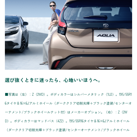
選び抜くときに迷ったら、心地いいほうへ。
■写真は（左）：Z（2WD）。ボディカラーはシルバーメタリック〈1L0〉。195/55R1
6タイヤ＆16×6Jアルミホイール（ダーククリア切削光輝＋ブラック塗装/センターオ
ーナメント/ブラックホイールナット付）はメーカーオプション。（右）：Z（2W
D）。ボディカラーはマッドバス〈4Z2〉。195/55R16タイヤ＆16×6Jアルミホイール
（ダーククリア切削光輝＋ブラック塗装/センターオーナメント/ブラックホイール