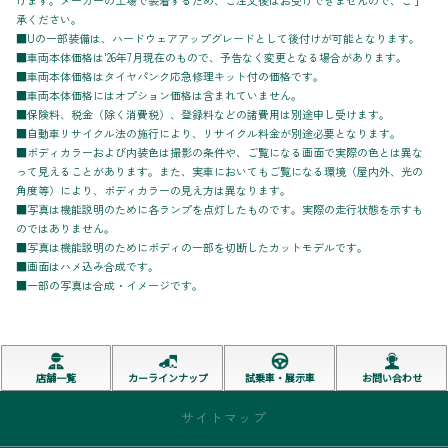
けます。メーカーの工場で装着するため、ご注文後はお受けできませんので、ご了
承ください。
■Uの一部装備は、ハードウェアアップグレードとして後付けが可能となります。
■車両本体価格は'26年7月現在のもので、予告なく変更となる場合があります。
■車両本体価格はタイヤパンク応急修理キット付の価格です。
■車両本体価格にはオプション価格は含まれていません。
■保険料、税金（除く消費税）、登録料などの諸費用は別途申し受けます。
■自動車リサイクル法の施行により、リサイクル料金が別途必要となります。
■ボディカラーおよび内装色は撮影の条件や、ご覧になる画面で実際の色とは異な
って見えることがあります。また、実車においてもご覧になる環境（屋内外、光の
角度等）により、ボディカラーの見え方は異なります。
■写真は機能説明のために各ランプを点灯したものです。実際の走行状態を示すも
のではありません。
■写真は機能説明のためにボディの一部を切断したカットモデルです。
■画面はハメ込み合成です。
■一部の写真は合成・イメージです。
店舗一覧
カーラインナップ
試乗車・展示車
お問い合わせ
サイトマップ