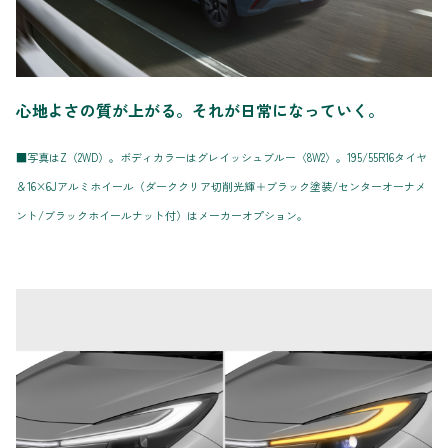
心地よさの質が上がる。それが日常になっていく。
■写真はZ（2WD）。ボディカラーはグレイッシュブルー〈8W2〉。195/55R16タイヤ
＆16×6Jアルミホイール（ダーククリア切削光輝＋ブラック塗装/センターオーナメ
ント/ブラックホイールナット付）はメーカーオプション。