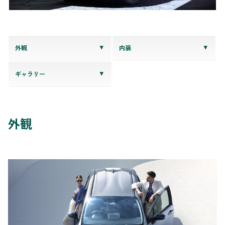
外観
内装
ギャラリー
外観