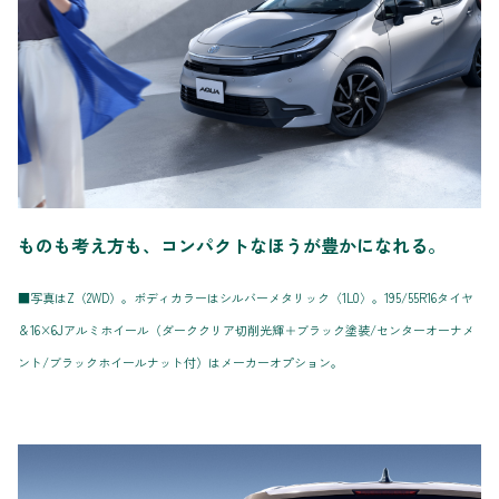
ものも考え方も、コンパクトなほうが豊かになれる。
■写真はZ（2WD）。ボディカラーはシルバーメタリック〈1L0〉。195/55R16タイヤ
＆16×6Jアルミホイール（ダーククリア切削光輝＋ブラック塗装/センターオーナメ
ント/ブラックホイールナット付）はメーカーオプション。