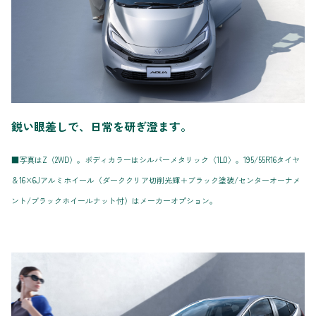
鋭い眼差しで、日常を研ぎ澄ます。
■写真はZ（2WD）。ボディカラーはシルバーメタリック〈1L0〉。195/55R16タイヤ
＆16×6Jアルミホイール（ダーククリア切削光輝＋ブラック塗装/センターオーナメ
ント/ブラックホイールナット付）はメーカーオプション。