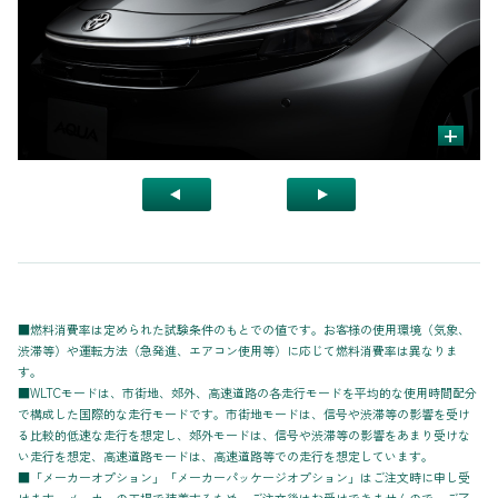
+
■燃料消費率は定められた試験条件のもとでの値です。お客様の使用環境（気象、
渋滞等）や運転方法（急発進、エアコン使用等）に応じて燃料消費率は異なりま
す。
■WLTCモードは、市街地、郊外、高速道路の各走行モードを平均的な使用時間配分
で構成した国際的な走行モードです。市街地モードは、信号や渋滞等の影響を受け
る比較的低速な走行を想定し、郊外モードは、信号や渋滞等の影響をあまり受けな
い走行を想定、高速道路モードは、高速道路等での走行を想定しています。
■「メーカーオプション」「メーカーパッケージオプション」はご注文時に申し受