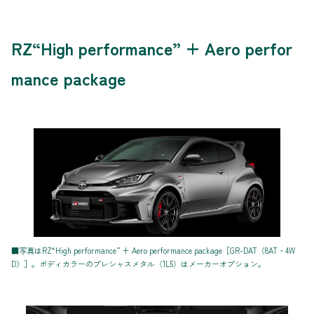
RZ“High performance” + Aero perfor
mance package
■写真はRZ“High performance” + Aero performance package［GR-DAT（8AT・4W
D）］。ボディカラーのプレシャスメタル〈1L5〉はメーカーオプション。