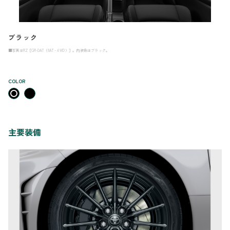
ブラック
■写真はRZ［GR-DAT（8AT・4WD）］。内装色はブラック。
COLOR
主要装備