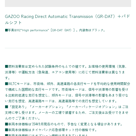
GAZOO Racing Direct Automatic Transmission（GR-DAT）＋パド
ルシフト
■写真はRZ“High performance”［GR-DAT（8AT）］。内装色はブラック。
■燃料消費率は定められた試験条件のもとでの値です。お客様の使用環境（気象、
渋滞等）や運転方法（急発進、エアコン使用等）に応じて燃料消費率は異なりま
す。
■WLTCモードは、市街地、郊外、高速道路の各走行モードを平均的な使用時間配分
で構成した国際的な走行モードです。市街地モードは、信号や渋滞等の影響を受け
る比較的低速な走行を想定し、郊外モードは、信号や渋滞等の影響をあまり受けな
い走行を想定、高速道路モードは、高速道路等での走行を想定しています。
■「設定あり」「メーカーオプション」「メーカーパッケージオプション」はご注
文時に申し受けます。メーカーの工場で装着するため、ご注文後はお受けできませ
んのでご了承ください。
■車両本体価格は'25年9月現在のもので、予告なく変更となる場合があります。
■車両本体価格はタイヤパンク応急修理キット付の価格です。
■車両本体価格にはオプション価格は含まれていません。