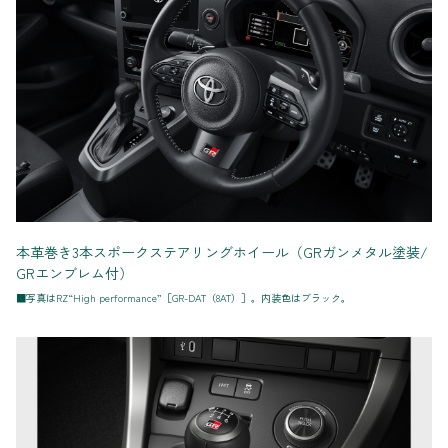
本革巻き3本スポークステアリングホイール（GRガンメタル塗装/
GRエンブレム付）
■写真はRZ“High performance”［GR-DAT（8AT）］。内装色はブラック。