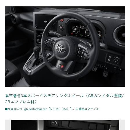
本革巻き3本スポークステアリングホイール（GRガンメタル塗装/
GRエンブレム付）
■写真はRZ“High performance”［GR-DAT（8AT）］。内装色はブラック