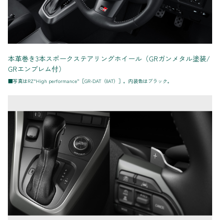
本革巻き3本スポークステアリングホイール（GRガンメタル塗装/
GRエンブレム付）
■写真はRZ“High performance”［GR-DAT（8AT）］。内装色はブラック。