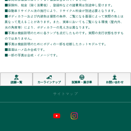
■保険料、税金（除く消費税）、登録料などの諸費用は別途申し受けます。
■自動車リサイクル法の施行により、リサイクル料金が別途必要となります。
■ボディカラーおよび内装色は撮影の条件、ご覧になる画面によって実際の色とは
異なって見えることがあります。また、実車においてもご覧になる環境（屋内外、
光の角度等）により、ボディカラーの見え方は異なります。
■写真は機能説明のために各ランプを点灯したものです。実際の走行状態を示すも
のではありません。
■写真は機能説明のためにボディの一部を切断したカットモデルです。
■画面はハメ込み合成です。
■一部の写真は合成・イメージです。
店舗一覧
カーラインナップ
試乗車・展示車
お問い合わせ
サイトマップ
トップページ
お店情報