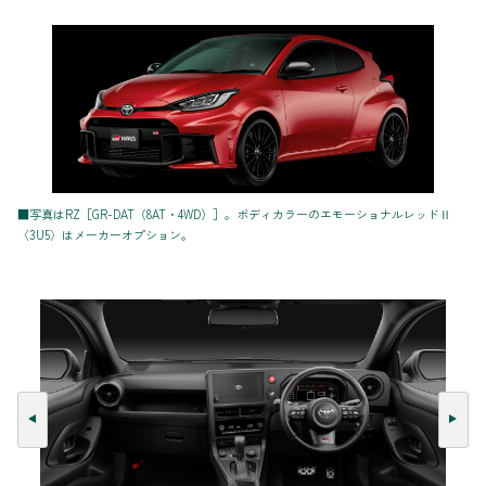
■写真はRZ［GR-DAT（8AT・4WD）］。ボディカラーのエモーショナルレッドⅡ
〈3U5〉はメーカーオプション。