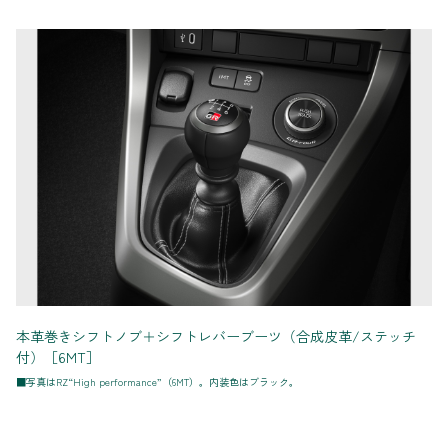
本革巻きシフトノブ＋シフトレバーブーツ（合成皮革/ステッチ
付）［6MT］
■写真はRZ“High performance”（6MT）。内装色はブラック。