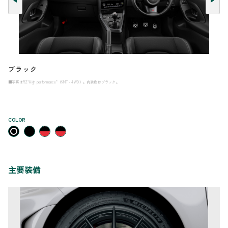
ブラック
■写真はRZ“High performance”（6MT・4WD）。内装色はブラック。
COLOR
主要装備