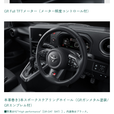
GR Full TFTメーター（メーター照度コントロール付）
本革巻き3本スポークステアリングホイール（GRガンメタル塗装/
GRエンブレム付）
■写真はRZ“High performance”［GR-DAT（8AT）］。内装色はブラック。