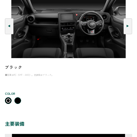
ブラック
■写真はRC（6MT・4WD）。内装色はブラック。
COLOR
主要装備