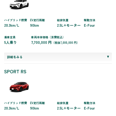
ハイブリッド燃費
EV走行距離
総排気量
駆動方法
20.3km/L
90km
2.5L+モーター
E-Four
乗車定員
車両本体価格（消費税込）
5人乗り
7,700,000 円
（税抜7,000,000 円）
詳細をみる
SPORT RS
ハイブリッド燃費
EV走行距離
総排気量
駆動方法
20.3km/L
90km
2.5L+モーター
E-Four