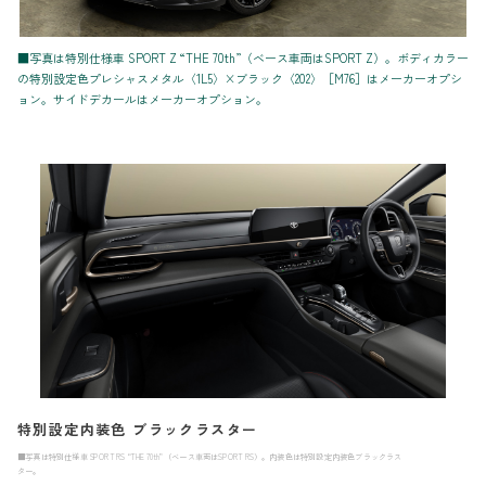
■写真は特別仕様車 SPORT Z “THE 70th”（ベース車両はSPORT Z）。ボディカラー
の特別設定色プレシャスメタル〈1L5〉×ブラック〈202〉［M76］はメーカーオプシ
ョン。サイドデカールはメーカーオプション。
特別設定内装色 ブラックラスター
■写真は特別仕様車 SPORT RS “THE 70th”（ベース車両はSPORT RS）。内装色は特別設定内装色ブラックラス
ター。