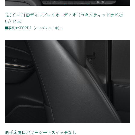
12.3インチHDディスプレイオーディオ（コネクティッドナビ対
応）Plus
■写真はSPORT Z（ハイブリッド車）。
助手席肩口パワーシートスイッチなし