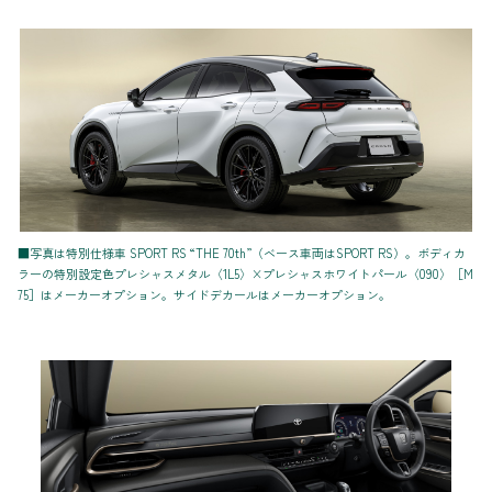
■写真は特別仕様車 SPORT RS “THE 70th”（ベース車両はSPORT RS）。ボディカ
ラーの特別設定色プレシャスメタル〈1L5〉×プレシャスホワイトパール〈090〉［M
75］はメーカーオプション。サイドデカールはメーカーオプション。