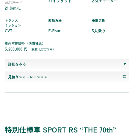
ハイブリッド
2.5L+モーター
WLTCモード
21.3km/L
トランス
駆動方法
乗車定員
ミッション
CVT
E-Four
5人乗り
車両本体価格
（消費税込）
5,200,000 円
（税抜 4,727,273 円）
詳細をみる
見積りシミュレーション
特別仕様車 SPORT RS “THE 70th”