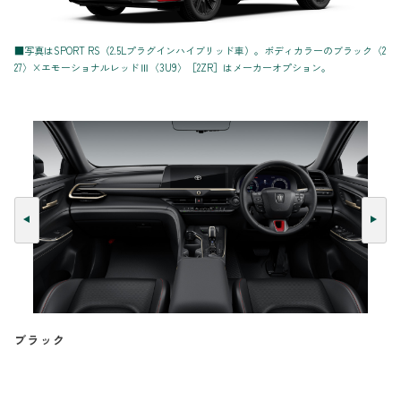
■写真はSPORT RS（2.5Lプラグインハイブリッド車）。ボディカラーのブラック〈2
27〉×エモーショナルレッドⅢ〈3U9〉［2ZR］はメーカーオプション。
ブラック