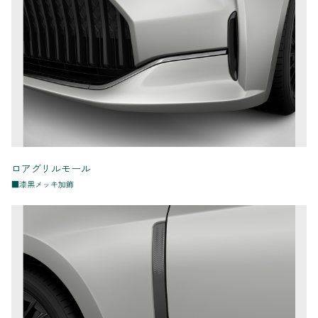
ロアグリルモール
■漆黒メッキ加飾