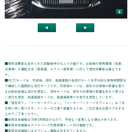
+
■燃料消費率は定められた試験条件のもとでの値です。お客様の使用環境（気象、
渋滞等）や運転方法（急発進、エアコン使用等）に応じて燃料消費率は異なりま
す。
■WLTCモードは、市街地、郊外、高速道路の各走行モードを平均的な使用時間配分
で構成した国際的な走行モードです。市街地モードは、信号や渋滞等の影響を受け
る比較的低速な走行を想定し、郊外モードは、信号や渋滞等の影響をあまり受けな
い走行を想定、高速道路モードは、高速道路等での走行を想定しています。
■「設定あり」「メーカーオプション」「メーカーパッケージオプション」はご注
文時に申し受けます。メーカーの工場で装着するため、ご注文後はお受けできませ
んのでご了承ください。
■車両本体価格は'25年5月現在のもので、予告なく変更となる場合があります。
■車両本体価格はタイヤパンク応急修理キット付の価格です。
■車両本体価格にはオプション価格は含まれていません。