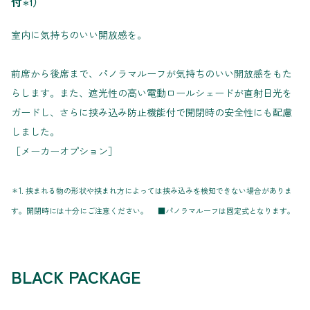
付
）
＊1
室内に気持ちのいい開放感を。
前席から後席まで、パノラマルーフが気持ちのいい開放感をもた
らします。また、遮光性の高い電動ロールシェードが直射日光を
ガードし、さらに挟み込み防止機能付で開閉時の安全性にも配慮
しました。
［メーカーオプション］
＊1. 挟まれる物の形状や挟まれ方によっては挟み込みを検知できない場合がありま
す。開閉時には十分にご注意ください。 ■パノラマルーフは固定式となります。
BLACK PACKAGE