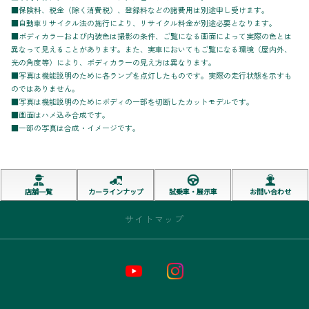
■保険料、税金（除く消費税）、登録料などの諸費用は別途申し受けます。
■自動車リサイクル法の施行により、リサイクル料金が別途必要となります。
■ボディカラーおよび内装色は撮影の条件、ご覧になる画面によって実際の色とは
異なって見えることがあります。また、実車においてもご覧になる環境（屋内外、
光の角度等）により、ボディカラーの見え方は異なります。
■写真は機能説明のために各ランプを点灯したものです。実際の走行状態を示すも
のではありません。
■写真は機能説明のためにボディの一部を切断したカットモデルです。
■画面はハメ込み合成です。
■一部の写真は合成・イメージです。
店舗一覧
カーラインナップ
試乗車・展示車
お問い合わせ
サイトマップ
トップページ
お店情報