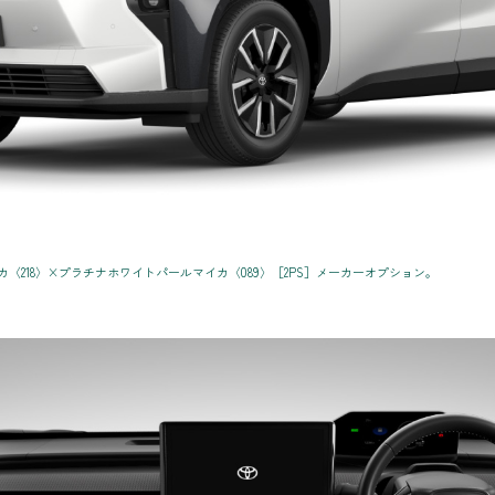
〈218〉×プラチナホワイトパールマイカ〈089〉［2PS］メーカーオプション。