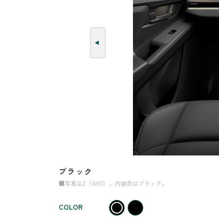
ブラック
■写真はZ（4WD）。内装色はブラック。
COLOR