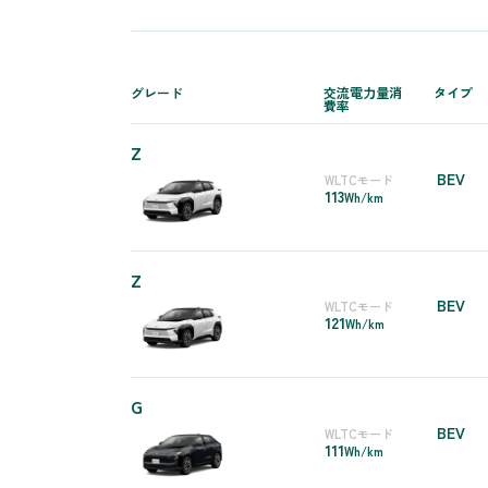
グレード
交流電力量消
タイプ
費率
Z
BEV
WLTCモード
113
Wh/km
Z
BEV
WLTCモード
121
Wh/km
G
BEV
WLTCモード
111
Wh/km