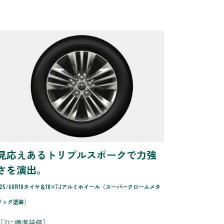
見応えあるトリプルスポークで力強
さを演出。
225/60R18タイヤ＆18×7Jアルミホイール（スーパークロームメタ
リック塗装）
［Zに標準装備］