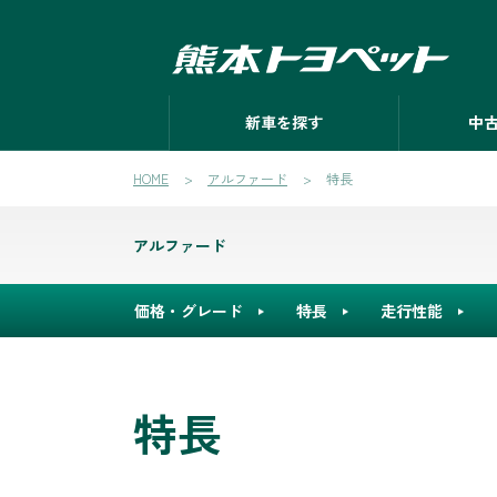
新車を探す
中
HOME
アルファード
特長
アルファード
価格・グレード
特長
走行性能
特長