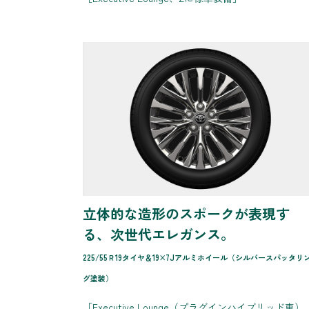
立体的な造形のスポークが表現す
る、次世代エレガンス。
225/55Ｒ19タイヤ＆19×7Jアルミホイール（シルバースパッタリ
グ塗装）
［Executive Lounge（プラグインハイブリッド車）