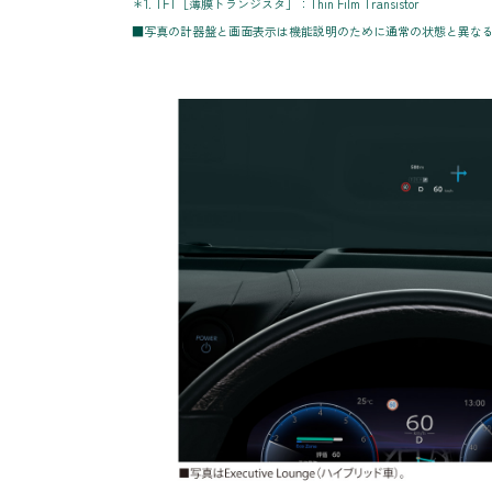
＊1. TFT［薄膜トランジスタ］：Thin Film Transistor
■写真の計器盤と画面表示は機能説明のために通常の状態と異な