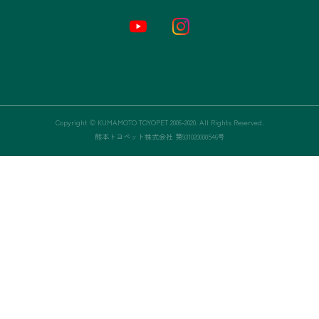
トップページ
お店情報
新車
中古車
Copyright © KUMAMOTO TOYOPET 2006-2020. All Rights Reserved.
熊本トヨペット株式会社 第931020000546号
整備
お問い合わせ
会社概要
CSR基本方針
暴力団等反社会的勢力排除宣言
金融商品販売の勧誘方針
カスタマーハラスメント対応ポリシー
プライバシーポリシー
利益相反管理方針