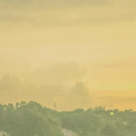
NOAHのフロントグリルが刷新！
NOAHに新グレード「S-X」登場
気持ち良い走り
超ロングスライドで
思いっきりリラックス
嬉しい低燃費
雪道走行に安定をもたらす
VOXYのフロントグリルが刷新！