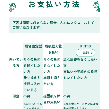
お支払い方法
下表は画面に収まらない場合、左右にスクロールして
ご覧いただけます。
残価設定型
残額据え置
KINTO
き払い
詳細
向いてい
月々の負担
月々の負担
急な出費をなくしたい
る方
を軽くした
をなくした
方
い方
い方
支払いや手続きの負担
乗り換えを
総額を抑え
をなくしたい方
視野に入れ
たい方
ている方
頭金
不要
据置額を除
不要
きお支払い
※お支払いする
※解約金フリープランには頭
こともできま
金が必要となります。