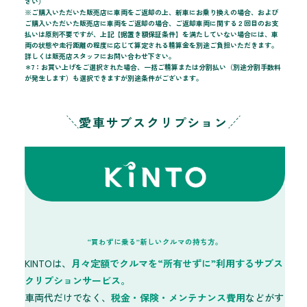
さい）
※ご購入いただいた販売店に車両をご返却の上、新車にお乗り換えの場合、および
ご購入いただいた販売店に車両をご返却の場合、ご返却車両に関する２回目のお支
払いは原則不要ですが、上記【据置き額保証条件】を満たしていない場合には、車
両の状態や走行距離の程度に応じて算定される精算金を別途ご負担いただきます。
詳しくは販売店スタッフにお問い合わせ下さい。
＊7：お買い上げをご選択された場合、一括ご精算または分割払い（別途分割手数料
が発生します）も選択できますが別途条件がございます。
愛車サブスクリプション
KINTO
“買わずに乗る”
新しいクルマの持ち方。
KINTOは、
月々定額でクルマを“所有せずに”利用するサブス
クリプションサービス。
車両代だけでなく、
税金・保険・メンテナンス費用
などがす