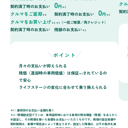
0
クル
契約満了時のお支払い
円
＊2
0
契約
クルマをご返却
契約満了時のお支払い
円
＊4
＊2
クルマをお買い上げ
（一括ご精算／再クレジット）
＊2 ＊5
契約満了時のお支払い 残額のお支払い
＊2
ポイント
月々の支払いが抑えられる
残価（返却時の車両価値）は保証
されているの
＊2
で安心
ライフステージの変化に合わせて乗り換えられる
＊1：最終回のお⽀払い⾦額を除く
＊2：残価設定型プランは、車両返却時における車両の残存価値（残価）をあらかじ
め設定し、その残価を除いた金額をお支払いいただくものです。残価の設定金額や
契約期間は、車種や販売店によって異なります。設定した残価は、以下の条件を満