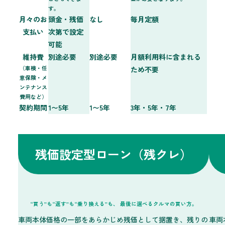
す。
月々のお
頭金・残価
なし
毎月定額
支払い
次第で設定
可能
維持費
別途必要
別途必要
月額利用料に含まれる
（車検・任
ため不要
意保険・メ
ンテナンス
費用など）
契約期間
1〜5年
1〜5年
3年・5年・7年
残価設定型ローン
（残クレ）
“買う”も“返す”も“乗り換える”も、
最後に選べるクルマの買い方。
車両本体価格の一部をあらかじめ残価として据置き、残りの
車両