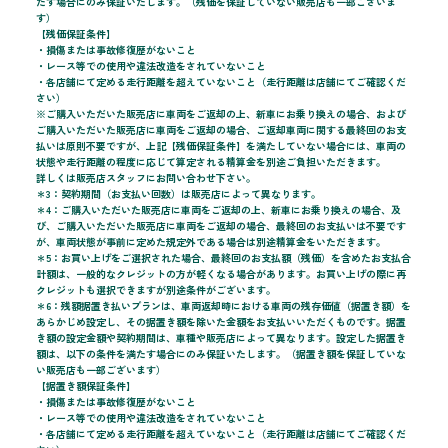
たす場合にのみ保証いたします。（残価を保証していない販売店も一部ございま
す）
【残価保証条件】
・損傷または事故修復歴がないこと
・レース等での使用や違法改造をされていないこと
・各店舗にて定める走行距離を超えていないこと（走行距離は店舗にてご確認くだ
さい）
※ご購入いただいた販売店に車両をご返却の上、新車にお乗り換えの場合、および
ご購入いただいた販売店に車両をご返却の場合、ご返却車両に関する最終回のお支
払いは原則不要ですが、上記【残価保証条件】を満たしていない場合には、車両の
状態や走行距離の程度に応じて算定される精算金を別途ご負担いただきます。
詳しくは販売店スタッフにお問い合わせ下さい。
＊3：契約期間（お支払い回数）は販売店によって異なります。
＊4：ご購入いただいた販売店に車両をご返却の上、新車にお乗り換えの場合、及
び、ご購入いただいた販売店に車両をご返却の場合、最終回のお支払いは不要です
が、車両状態が事前に定めた規定外である場合は別途精算金をいただきます。
＊5：お買い上げをご選択された場合、最終回のお支払額（残価）を含めたお支払合
計額は、一般的なクレジットの方が軽くなる場合があります。お買い上げの際に再
クレジットも選択できますが別途条件がございます。
＊6：残額据置き払いプランは、車両返却時における車両の残存価値（据置き額）を
あらかじめ設定し、その据置き額を除いた金額をお支払いいただくものです。据置
き額の設定金額や契約期間は、車種や販売店によって異なります。設定した据置き
額は、以下の条件を満たす場合にのみ保証いたします。（据置き額を保証していな
い販売店も一部ございます）
【据置き額保証条件】
・損傷または事故修復歴がないこと
・レース等での使用や違法改造をされていないこと
・各店舗にて定める走行距離を超えていないこと（走行距離は店舗にてご確認くだ