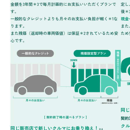
金額を3年間＊3で毎月計画的にお支払いいただくプランで
定し
す。
後＊
一般的なクレジットよりも月々のお支払い負担が軽く＊1な
現金
ります。
また
また残価（返却時の車両価値）は保証＊2されているため安
ため
心です。
同じ
【 契約終了時の選べるプラン 】
契約
クル
同じ販売店で新しいクルマにお乗り換え！
＊4