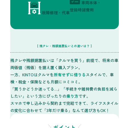
車両本体・
登録時諸費用
故障修理・代車
【 残クレ・残額据置払いとの
違いは？ 】
残クレや残額据置払いは「クルマを買う」前提で、将来の車
両価値（残価）を据え置く購入プラン。
一方、KINTOはクルマを
所有せずに借りる
スタイルで、車
検・税金・保険なども月額にコミコミ。
「買うかどうか迷ってる…」「手続きや維持費の負担を減ら
したい」という方にぴったりの
乗り方
です。
スマホで申し込みから契約まで完結できて、ライフスタイル
の変化に合わせて「3年だけ乗る」なんて選び方もOK！
ポイント