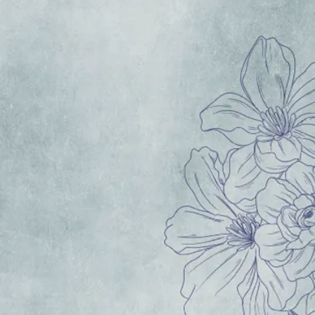
スマートフォンが
磨き上げた質感
クルマといつでもつながる
アクセルペダルによる
上質で滑らかな乗り心地を
自由自在な加減速
ブレーキ操作を賢くアシスト
進化した安全装備