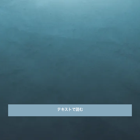
テキストで読む