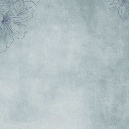
新時代を駆ける鋭い眼差し
先進的なヘッドランプ